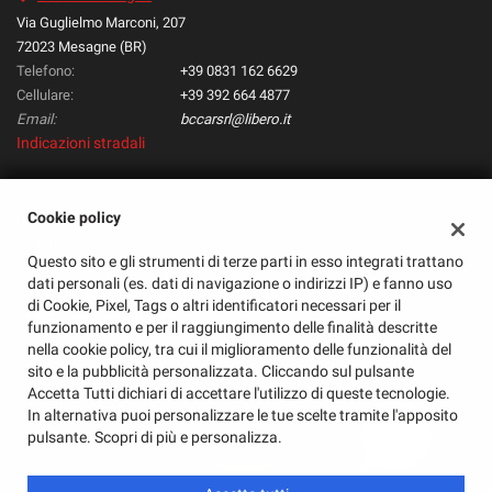
questi
Via Guglielmo Marconi, 207
strumenti
72023 Mesagne (BR)
di
Telefono:
+39 0831 162 6629
tracciamento
Cellulare:
+39 392 664 4877
si
Email:
bccarsrl@libero.it
rimanda
Indicazioni stradali
alla
cookie
policy.
Cookie policy
Puoi
Dati fiscali:
rivedere
Bc Car Store Srl
Questo sito e gli strumenti di terze parti in esso integrati trattano
e
Via G. Marconi, 207, Mesagne (BR)
dati personali (es. dati di navigazione o indirizzi IP) e fanno uso
modificare
C.F/P.IVA:
02359030745
di Cookie, Pixel, Tags o altri identificatori necessari per il
le
Registro delle imprese:
BR
funzionamento e per il raggiungimento delle finalità descritte
tue
nella cookie policy, tra cui il miglioramento delle funzionalità del
scelte
sito e la pubblicità personalizzata. Cliccando sul pulsante
in
Accetta Tutti dichiari di accettare l'utilizzo di queste tecnologie.
qualsiasi
In alternativa puoi personalizzare le tue scelte tramite l'apposito
momento.
pulsante. Scopri di più e personalizza.