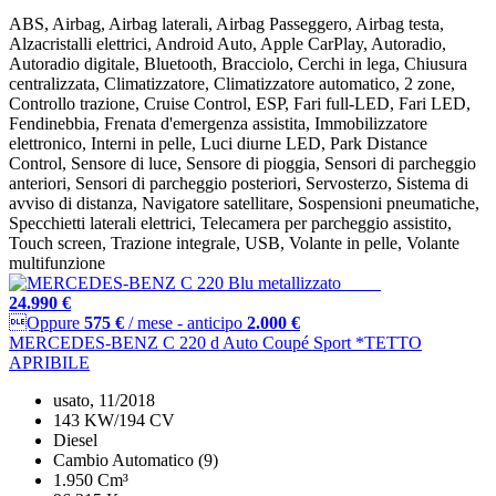
ABS, Airbag, Airbag laterali, Airbag Passeggero, Airbag testa,
Alzacristalli elettrici, Android Auto, Apple CarPlay, Autoradio,
Autoradio digitale, Bluetooth, Bracciolo, Cerchi in lega, Chiusura
centralizzata, Climatizzatore, Climatizzatore automatico, 2 zone,
Controllo trazione, Cruise Control, ESP, Fari full-LED, Fari LED,
Fendinebbia, Frenata d'emergenza assistita, Immobilizzatore
elettronico, Interni in pelle, Luci diurne LED, Park Distance
Control, Sensore di luce, Sensore di pioggia, Sensori di parcheggio
anteriori, Sensori di parcheggio posteriori, Servosterzo, Sistema di
avviso di distanza, Navigatore satellitare, Sospensioni pneumatiche,
Specchietti laterali elettrici, Telecamera per parcheggio assistito,
Touch screen, Trazione integrale, USB, Volante in pelle, Volante
multifunzione
24.990 €
Oppure
575 €
/ mese
-
anticipo
2.000 €
MERCEDES-BENZ C 220 d Auto Coupé Sport *TETTO
APRIBILE
usato, 11/2018
143 KW/194 CV
Diesel
Cambio Automatico (9)
1.950 Cm³