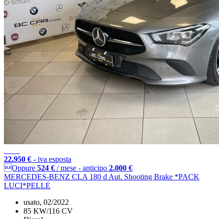
22.950 €
- iva esposta
Oppure
524 €
/ mese
-
anticipo
2.000 €
MERCEDES-BENZ CLA 180 d Aut. Shooting Brake *PACK
LUCI*PELLE
usato, 02/2022
85 KW/116 CV