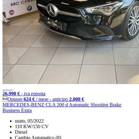
26.990 €
- iva esposta
Oppure
624 €
/ mese
-
anticipo
2.000 €
MERCEDES-BENZ CLA 200 d Automatic Shooting Brake
Business Extra
usato, 05/2022
110 KW/150 CV
Diesel
Cambio Automatico (8)