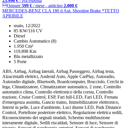
25.990 €
- iva esposta
Oppure
599 €
/ mese
-
anticipo
2.000 €
MERCEDES-BENZ CLA 180 d Aut. Shooting Brake *TETTO
APRIBILE
usato, 12/2022
85 KW/116 CV
Diesel
Cambio Automatico (8)
1.950 Cm³
119.898 Km
Blu metallizzato
5 Porte
ABS, Airbag, Airbag laterali, Airbag Passeggero, Airbag testa,
Alzacristalli elettrici, Android Auto, Apple CarPlay, Autoradio,
Autoradio digitale, Bluetooth, Boardcomputer, Bracciolo, Cerchi in
lega, Climatizzatore, Climatizzatore automatico, 2 zone, Controllo
automatico clima, Controllo elettronico della corsia, Controllo
trazione, Cruise Control, ESP, Fari full-LED, Fari LED, Frenata
d'emergenza assistita, Gancio traino, Immobilizzatore elettronico,
Interni in pelle, Luce d'ambiente, Luci diurne LED, Park Distance
Control, Portellone posteriore elettrico, Regolazione elettrica sedili,
Riconoscimento dei segnali stradali, Schermo multifunzione
interamente digitale, Sedili riscaldati, Sensore di luce, Sensore di
pioggia, Sensori di parcheggio anteriori, Sensori di parcheggio