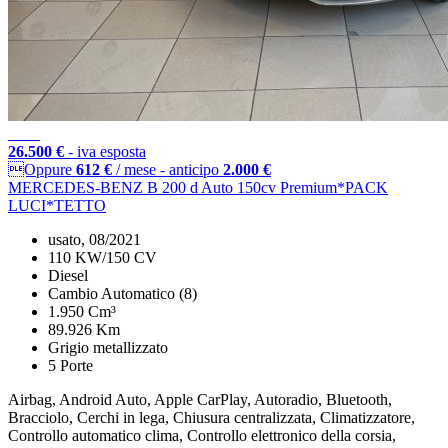
26.500 €
- iva esposta
Oppure
612 €
/ mese
-
anticipo
2.000 €
MERCEDES-BENZ B 200 d Auto 150cv Premium*PACK
LUCI*TETTO
usato, 08/2021
110 KW/150 CV
Diesel
Cambio Automatico (8)
1.950 Cm³
89.926 Km
Grigio metallizzato
5 Porte
Airbag, Android Auto, Apple CarPlay, Autoradio, Bluetooth,
Bracciolo, Cerchi in lega, Chiusura centralizzata, Climatizzatore,
Controllo automatico clima, Controllo elettronico della corsia,