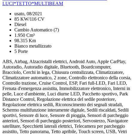
LUCI*TETTO*MULTIBEAM
usato, 08/2021
85 KW/116 CV
Diesel
Cambio Automatico (7)
1.950 Cm³
98.315 Km
Bianco metallizzato
5 Porte
ABS, Airbag, Alzacristalli elettrici, Android Auto, Apple CarPlay,
Autoradio, Autoradio digitale, Bluetooth, Boardcomputer,
Bracciolo, Cerchi in lega, Chiusura centralizzata, Climatizzatore,
Climatizzatore automatico, 2 zone, Controllo elettronico della corsia,
Controllo trazione, Cruise Control, ESP, Fari full-LED, Fari LED,
Frenata d'emergenza assistita, Immobilizzatore elettronico, Interni in
pelle, Luce d'ambiente, Luci diurne LED, Pacchetto sportivo, Park
Distance Control, Regolazione elettrica del sedile posteriore,
Regolazione elettrica sedili, Riconoscimento dei segnali stradali,
Schermo multifunzione interamente digitale, Sedili riscaldati, Sedili
sportivi, Sensore di luce, Sensore di pioggia, Sensori di parcheggio
anteriori, Sensori di parcheggio posteriori, Servosterzo, Navigatore
satellitare, Specchietti laterali elettrici, Telecamera per parcheggio
assistito, Tetto panorama, Tetto apribile, Touch screen, USB, Vetri