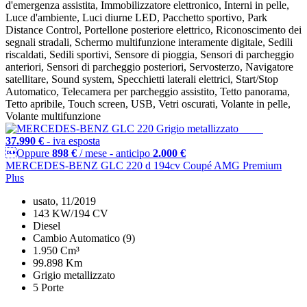
d'emergenza assistita, Immobilizzatore elettronico, Interni in pelle,
Luce d'ambiente, Luci diurne LED, Pacchetto sportivo, Park
Distance Control, Portellone posteriore elettrico, Riconoscimento dei
segnali stradali, Schermo multifunzione interamente digitale, Sedili
riscaldati, Sedili sportivi, Sensore di pioggia, Sensori di parcheggio
anteriori, Sensori di parcheggio posteriori, Servosterzo, Navigatore
satellitare, Sound system, Specchietti laterali elettrici, Start/Stop
Automatico, Telecamera per parcheggio assistito, Tetto panorama,
Tetto apribile, Touch screen, USB, Vetri oscurati, Volante in pelle,
Volante multifunzione
37.990 €
- iva esposta
Oppure
898 €
/ mese
-
anticipo
2.000 €
MERCEDES-BENZ GLC 220 d 194cv Coupé AMG Premium
Plus
usato, 11/2019
143 KW/194 CV
Diesel
Cambio Automatico (9)
1.950 Cm³
99.898 Km
Grigio metallizzato
5 Porte