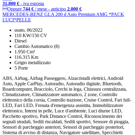
31.800 €
- iva esposta
Oppure
744 €
/ mese
-
anticipo
2.000 €
MERCEDES-BENZ GLA 200 d Auto Premium AMG *PACK
LUCI*PELLE
usato, 06/2022
110 KW/150 CV
Diesel
Cambio Automatico (8)
1.950 Cm³
116.315 Km
Grigio metallizzato
5 Porte
ABS, Airbag, Airbag Passeggero, Alzacristalli elettrici, Android
Auto, Apple CarPlay, Autoradio, Autoradio digitale, Bluetooth,
Boardcomputer, Bracciolo, Cerchi in lega, Chiusura centralizzata,
Climatizzatore, Climatizzatore automatico, 2 zone, Controllo
elettronico della corsia, Controllo trazione, Cruise Control, Fari full-
LED, Fari LED, Frenata d'emergenza assistita, Immobilizzatore
elettronico, Interni in pelle, Luce d'ambiente, Luci diurne LED,
Pacchetto sportivo, Park Distance Control, Riconoscimento dei
segnali stradali, Sedili riscaldati, Sedili sportivi, Sensore di pioggia,
Sensori di parcheggio anteriori, Sensori di parcheggio posteriori,
Sistema di avviso di distanza, Navigatore satellitare, Specchietti