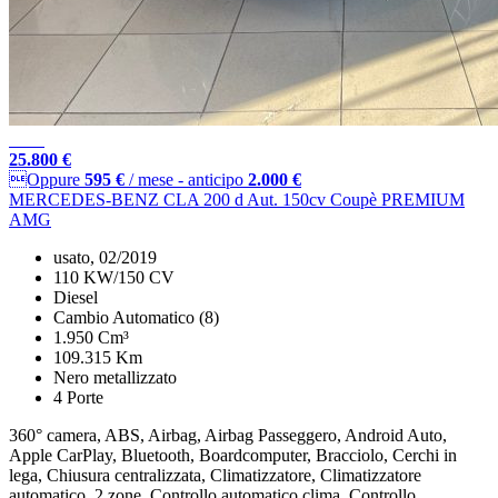
25.800 €
Oppure
595 €
/ mese
-
anticipo
2.000 €
MERCEDES-BENZ CLA 200 d Aut. 150cv Coupè PREMIUM
AMG
usato, 02/2019
110 KW/150 CV
Diesel
Cambio Automatico (8)
1.950 Cm³
109.315 Km
Nero metallizzato
4 Porte
360° camera, ABS, Airbag, Airbag Passeggero, Android Auto,
Apple CarPlay, Bluetooth, Boardcomputer, Bracciolo, Cerchi in
lega, Chiusura centralizzata, Climatizzatore, Climatizzatore
automatico, 2 zone, Controllo automatico clima, Controllo