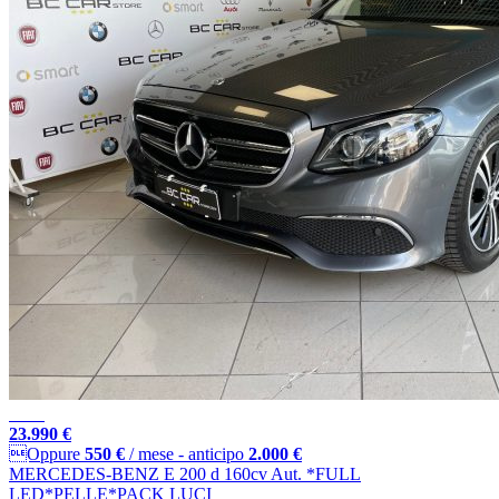
23.990 €
Oppure
550 €
/ mese
-
anticipo
2.000 €
MERCEDES-BENZ E 200 d 160cv Aut. *FULL
LED*PELLE*PACK LUCI