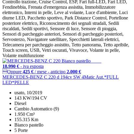
Controllo trazione, Cruise Control, ESP, Fari full-LED, Fari LED,
Fendinebbia, Frenata d'emergenza assistita, Immobilizzatore
elettronico, Interni in pelle, Leve al volante, Luce d'ambiente, Luci
diurne LED, Pacchetto sportivo, Park Distance Control, Portellone
posteriore elettrico, Riconoscimento dei segnali stradali, Sedili
riscaldati, Sedili sportivi, Sensore di luce, Sensore di pioggia,
Sensori di parcheggio anteriori, Sensori di parcheggio posteriori,
Servosterzo, Navigatore satellitare, Specchietti laterali elettrici,
Telecamera per parcheggio assistito, Tetto panorama, Tetto apribile,
Touch screen, USB, Vetri oscurati, Vivavoce, Volante in pelle,
Volante multifunzione
18.990 €
- iva esposta
Oppure
425 €
/ mese
-
anticipo
2.000 €
MERCEDES-BENZ C 220 d 194cv SW 4Matic Aut.*FULL
LED*PELLE
usato, 10/2019
143 KW/194 CV
Diesel
Cambio Automatico (9)
1.950 Cm³
155.315 Km
Bianco pastello
5 Porte