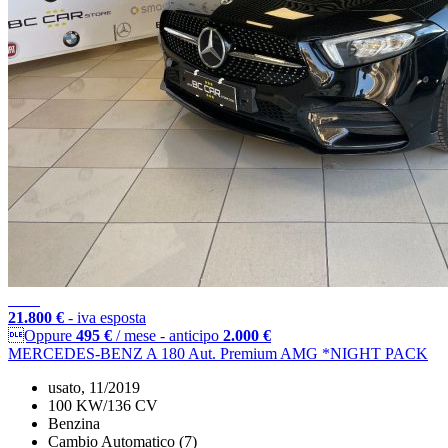
21.800 €
- iva esposta
Oppure
495 €
/ mese
-
anticipo
2.000 €
MERCEDES-BENZ A 180 Aut. Premium AMG *NIGHT PACK
usato, 11/2019
100 KW/136 CV
Benzina
Cambio Automatico (7)