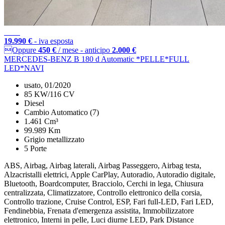
19.990 €
- iva esposta
Oppure
450 €
/ mese
-
anticipo
2.000 €
MERCEDES-BENZ B 180 d Automatic *PELLE*FULL
LED*NAVI
usato, 01/2020
85 KW/116 CV
Diesel
Cambio Automatico (7)
1.461 Cm³
99.989 Km
Grigio metallizzato
5 Porte
ABS, Airbag, Airbag laterali, Airbag Passeggero, Airbag testa,
Alzacristalli elettrici, Apple CarPlay, Autoradio, Autoradio digitale,
Bluetooth, Boardcomputer, Bracciolo, Cerchi in lega, Chiusura
centralizzata, Climatizzatore, Controllo elettronico della corsia,
Controllo trazione, Cruise Control, ESP, Fari full-LED, Fari LED,
Fendinebbia, Frenata d'emergenza assistita, Immobilizzatore
elettronico, Interni in pelle, Luci diurne LED, Park Distance