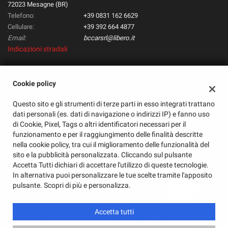
tta
72023 Mesagne (BR)
ti
Telefono:
+39 0831 162 6629
Cellulare:
+39 392 664 4877
Email:
bccarsrl@libero.it
mpre
Cookie necessari
Indicazioni stradali
ilitato
Cookie delle preferenze
Cookie policy
Dati fiscali:
Bc Car Store Srl
Cookie per il miglioramento dell'esperienza utente
Questo sito e gli strumenti di terze parti in esso integrati trattano
Via G. Marconi, 207, Mesagne (BR)
dati personali (es. dati di navigazione o indirizzi IP) e fanno uso
C.F/P.IVA:
02359030745
di Cookie, Pixel, Tags o altri identificatori necessari per il
Cookie analitici
Registro delle imprese:
BR
funzionamento e per il raggiungimento delle finalità descritte
nella cookie policy, tra cui il miglioramento delle funzionalità del
Cookie di marketing
sito e la pubblicità personalizzata. Cliccando sul pulsante
Accetta Tutti dichiari di accettare l'utilizzo di queste tecnologie.
In alternativa puoi personalizzare le tue scelte tramite l'apposito
Leggi
pulsante. Scopri di più e personalizza.
la
cookie
Accetta tutti
policy
Copyright © 2026 GestionaleAuto.com S.r.l., Tutti i diritti riservati -
Leggi l'informativa sulla privacy
-
Cookie Policy