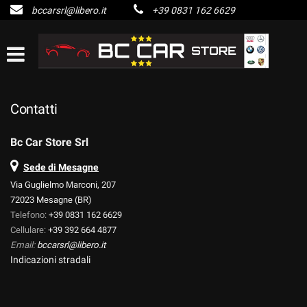
bccarsrl@libero.it
+39 0831 162 6629
HOME
Le
tue
preferenze
LISTA VEICOLI
di
consenso
ACQUISTIAMO USATO
Contatti
Il
seguente
pannello
SERVIZI
Bc Car Store Srl
ti
consente
Sede di Mesagne
di
ASSISTENZA
Via Guglielmo Marconi, 207
esprimere
72023 Mesagne (BR)
le
Telefono:
+39 0831 162 6629
tue
CONTATTI
preferenze
Cellulare:
+39 392 664 4877
di
Email:
bccarsrl@libero.it
consenso
Indicazioni stradali
NEWS
alle
tecnologie
di
AREA COMMERCIANTI