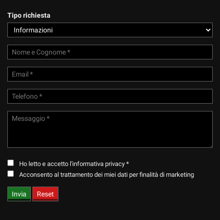
tracciamento
che
Tipo richiesta
adottiamo
per
offrire
le
funzionalità
e
svolgere
le
attività
di
seguito
descritte.
Per
ottenere
maggiori
Ho letto e accetto
l'informativa privacy
*
informazioni
Acconsento al trattamento dei miei dati per finalità di marketing
sull'utilità
e
sul
funzionamento
di