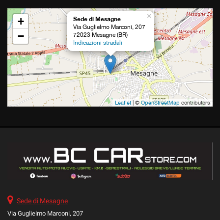
questi
×
strumenti
+
Sede di Mesagne
Via Guglielmo Marconi, 207
di
−
72023 Mesagne (BR)
tracciamento
Indicazioni stradali
si
rimanda
alla
cookie
policy.
Puoi
Leaflet
| ©
OpenStreetMap
contributors
rivedere
e
modificare
le
tue
scelte
in
qualsiasi
momento.
Sede di Mesagne
Via Guglielmo Marconi, 207