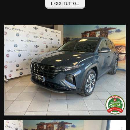
**Solo 89.315 km
LEGGI TUTTO...
Hyundai TUCSON 1.6 Crdi 48V 136cv - Ibrida/Diesel
Allestimento Xline completo di CAMERA , NAVIGATORE , PARK
DISTANCE,FARI FULL LED, KEYLESS,CLIMA TRIZONA,RICARICA
WIRELSS,CERCHIO DIAMANTATO BICOLORE ecc
CHILOMETRAGGIO GARANTITO CON RELATIVA CERTIFICAZIONE
SU CONTRATTO DI VENDITA E CRONOLOGIA TAGLIANDI
VERIFICABILI TRAMITE TELAIO IN RETE UFFICIALE .
Tagliando preconsegna incluso nel nostro prezzo di vendita.
GARANZIA LEGALE COMFORGEST COMPLETA 12 MESI(Tutti gli
organi garantiti) con possibile estensione 24/36 MESI.
Valutiamo PERMUTE di nostro gradimento in sede .
POSSIBILITA' DI FINANZIARE L'INTERO IMPORTO CON PICCOLE
RATE MENSILI Convenzione AGOS / COMPASS /FIDITALIA
/AVVERA
BC CAR STORE
Partner FCA
Partner VW