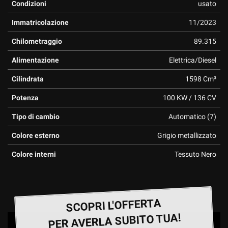
Condizioni
usato
questi
strumenti
Immatricolazione
11/2023
di
tracciamento
Chilometraggio
89.315
si
Alimentazione
Elettrica/Diesel
rimanda
alla
Cilindrata
1598 Cm³
cookie
policy.
Potenza
100 KW / 136 CV
Puoi
rivedere
Tipo di cambio
Automatico (7)
e
modificare
Colore esterno
Grigio metallizzato
le
tue
Colore interni
Tessuto Nero
scelte
in
qualsiasi
momento.
SCOPRI L'OFFERTA
PER AVERLA SUBITO TUA!