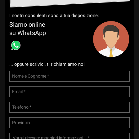
tta
ti
I nostri consulenti sono a tua disposizione:
Siamo online
mpre
Cookie necessari
su WhatsApp
ilitato
Cookie delle preferenze
Cookie per il miglioramento dell'esperienza utente
... oppure scrivici, ti richiamiamo noi
Cookie analitici
Cookie di marketing
Leggi
la
cookie
policy