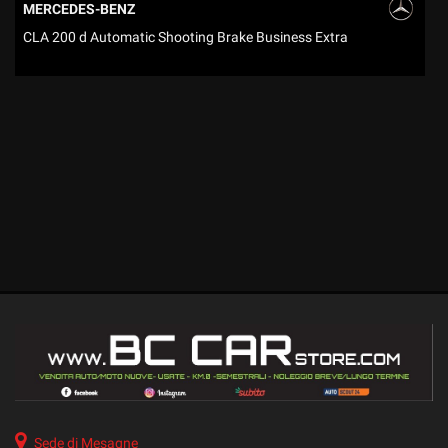
tracciamento
MERCEDES-BENZ
che
CLA 200 d Automatic Shooting Brake Business Extra
C
adottiamo
per
offrire
le
funzionalità
e
svolgere
le
attività
di
seguito
descritte.
Per
ottenere
maggiori
informazioni
sull'utilità
e
sul
funzionamento
Sede di Mesagne
di