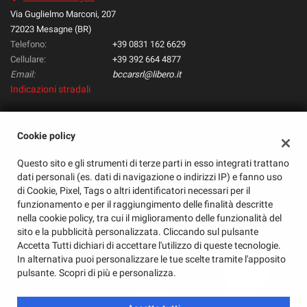
questi
Via Guglielmo Marconi, 207
strumenti
72023 Mesagne (BR)
di
Telefono:
+39 0831 162 6629
tracciamento
Cellulare:
+39 392 664 4877
si
Email:
bccarsrl@libero.it
rimanda
Indicazioni stradali
alla
cookie
policy.
Cookie policy
Puoi
Dati fiscali:
rivedere
Bc Car Store Srl
Questo sito e gli strumenti di terze parti in esso integrati trattano
e
Via G. Marconi, 207, Mesagne (BR)
dati personali (es. dati di navigazione o indirizzi IP) e fanno uso
modificare
C.F/P.IVA:
02359030745
di Cookie, Pixel, Tags o altri identificatori necessari per il
le
Registro delle imprese:
BR
funzionamento e per il raggiungimento delle finalità descritte
tue
nella cookie policy, tra cui il miglioramento delle funzionalità del
scelte
sito e la pubblicità personalizzata. Cliccando sul pulsante
in
Accetta Tutti dichiari di accettare l'utilizzo di queste tecnologie.
qualsiasi
In alternativa puoi personalizzare le tue scelte tramite l'apposito
momento.
pulsante. Scopri di più e personalizza.