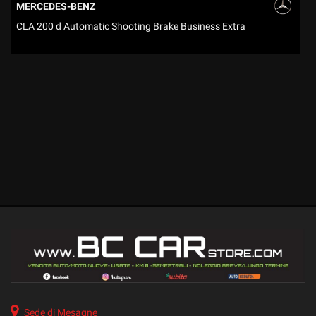
tracciamento
MERCEDES-BENZ
che
CLA 200 d Automatic Shooting Brake Business Extra
C
adottiamo
per
offrire
le
funzionalità
e
svolgere
le
attività
di
seguito
descritte.
Per
ottenere
maggiori
informazioni
sull'utilità
e
sul
funzionamento
Sede di Mesagne
di