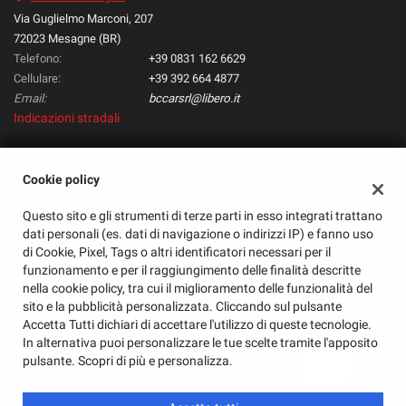
questi
Via Guglielmo Marconi, 207
strumenti
72023 Mesagne (BR)
di
Telefono:
+39 0831 162 6629
tracciamento
Cellulare:
+39 392 664 4877
si
Email:
bccarsrl@libero.it
rimanda
Indicazioni stradali
alla
cookie
policy.
Cookie policy
Puoi
Dati fiscali:
rivedere
Bc Car Store Srl
Questo sito e gli strumenti di terze parti in esso integrati trattano
e
Via G. Marconi, 207, Mesagne (BR)
dati personali (es. dati di navigazione o indirizzi IP) e fanno uso
modificare
C.F/P.IVA:
02359030745
di Cookie, Pixel, Tags o altri identificatori necessari per il
le
Registro delle imprese:
BR
funzionamento e per il raggiungimento delle finalità descritte
tue
nella cookie policy, tra cui il miglioramento delle funzionalità del
scelte
sito e la pubblicità personalizzata. Cliccando sul pulsante
in
Accetta Tutti dichiari di accettare l'utilizzo di queste tecnologie.
qualsiasi
In alternativa puoi personalizzare le tue scelte tramite l'apposito
momento.
pulsante. Scopri di più e personalizza.