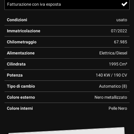
Fatturazione con iva esposta
questi
strumenti
di
Condizioni
usato
tracciamento
si
Immatricolazione
07/2022
rimanda
alla
Chilometraggio
67.985
cookie
Alimentazione
Elettrica/Diesel
policy.
Puoi
Cilindrata
1995 Cm³
rivedere
e
Potenza
140 KW / 190 CV
modificare
le
Tipo di cambio
Automatico (8)
tue
scelte
Colore esterno
Nero metallizzato
in
qualsiasi
Colore interni
Pelle Nero
momento.