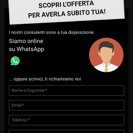
tta
SCOPRI L'OFFERTA
ti
PER AVERLA SUBITO TUA!
mpre
Cookie necessari
ilitato
I nostri consulenti sono a tua disposizione:
Siamo online
Cookie delle preferenze
su WhatsApp
Cookie per il miglioramento dell'esperienza utente
Cookie analitici
... oppure scrivici, ti richiamiamo noi
Cookie di marketing
Leggi
la
cookie
policy