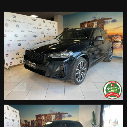
- TRAZIONE INTEGRALE - CAMBIO AUTOMATICO
Allestimento completo MSPORT completo dei seguenti optional
addizionali:
-colorazione black sapphire metallizato,,pacchetto luci
ambient,cerchi in lega da 20" styling black,sedili sportivi pelle
vernasca ,shadow line estesa,vetri privacy,BMW live cockpit
professional,park assistant plus,ecc
CHILOMETRAGGIO GARANTITO CON RELATIVA CERTIFICAZIONE
SU CONTRATTO DI VENDITA E CRONOLOGIA TAGLIANDI
VERIFICABILI TRAMITE TELAIO IN CASA MADRE BMW.
Tagliando preconsegna incluso nel nostro prezzo di vendita.
Valutiamo PERMUTE di nostro gradimento in sede
POSSIBILITA' DI FINANZIARE L'INTERO IMPORTO CON PICCOLE
RATE MENSILI
Convenzione FIDITALIA / COMPASS /AGOS / AVVERA
BC CAR STORE
PARTNER FCA
Partner AU/VW