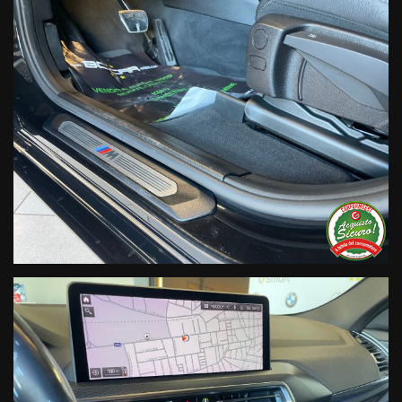
Ho letto e accetto
l'informativa privacy
*
Acconsento al trattamento dei miei dati per finalità di
marketing
Invia
Queste informazioni non saranno condivise con terze parti